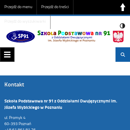
Przejdź do menu
Przejdź do treści
Przejdź do wyszukiwarki
Kontakt
Szkoła Podstawowa nr 91 z Oddziałami Dwujęzycznymi im.
Józefa Wybickiego w Poznaniu
ul. Promyk 4
60-393 Poznań
+48 61 861 81 76