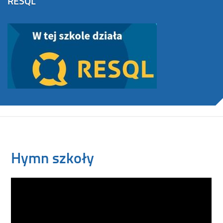
RESQL
Hymn szkoły