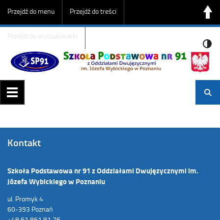
Przejdź do menu
Przejdź do treści
Przejdź do wyszukiwarki
Kontakt
Szkoła Podstawowa nr 91 z Oddziałami Dwujęzycznymi im.
Józefa Wybickiego w Poznaniu
ul. Promyk 4
60-393 Poznań
+48 61 861 81 76