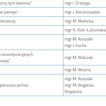
ę przy tym bawimy”
mgr I. Drzazga
ie pamięci
mgr J. Koczorowska
iteraturę
mgr M. Małecka
mgr A. Holc-Łukomska
mgr M. Koszalik
mgr J. Łucka
i koordynacyjnych
mgr M. Walczak
wowej”
mgr M. Woźna
mgr M. Koszalik
 pierwsza pomoc
mgr M. Bogacka-
Rzepecka