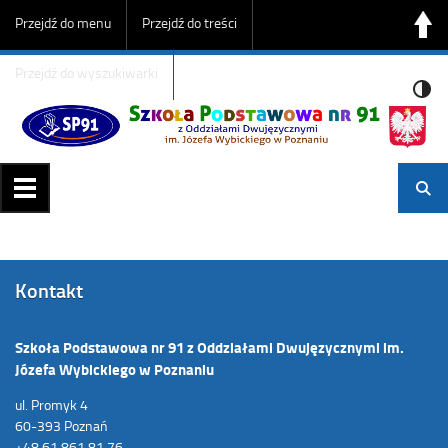
Przejdź do menu
Przejdź do treści
Przejdź do wyszukiwarki
Kontakt
Szkoła Podstawowa nr 91 z Oddziałami Dwujęzycznymi im.
Józefa Wybickiego w Poznaniu
ul. Promyk 4
60-393 Poznań
+48 61 861 81 76