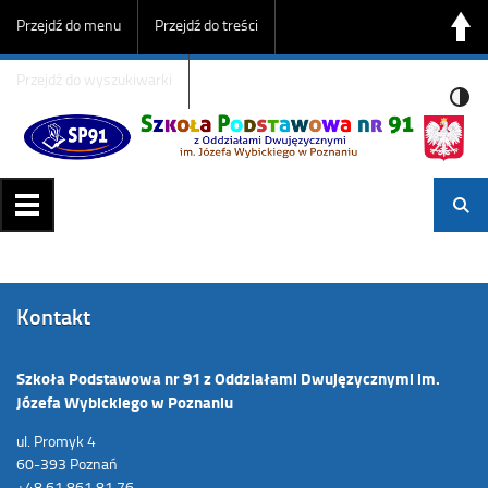
Przejdź do menu
Przejdź do treści
Przejdź do wyszukiwarki
Kontakt
Szkoła Podstawowa nr 91 z Oddziałami Dwujęzycznymi im.
Józefa Wybickiego w Poznaniu
ul. Promyk 4
60-393 Poznań
+48 61 861 81 76