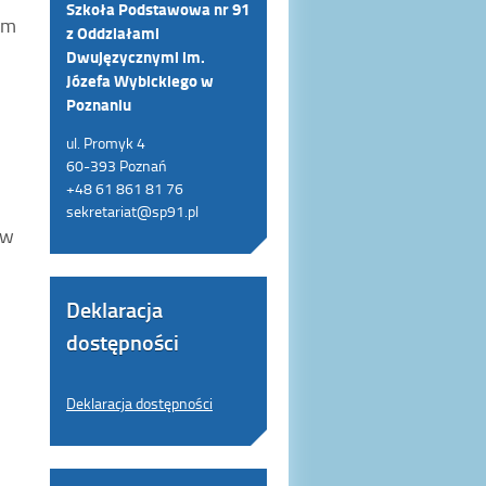
Szkoła Podstawowa nr 91
em
z Oddziałami
Dwujęzycznymi im.
Józefa Wybickiego w
Poznaniu
ul. Promyk 4
60-393 Poznań
+48 61 861 81 76
sekretariat@sp91.pl
 w
Deklaracja
dostępności
Deklaracja dostępności