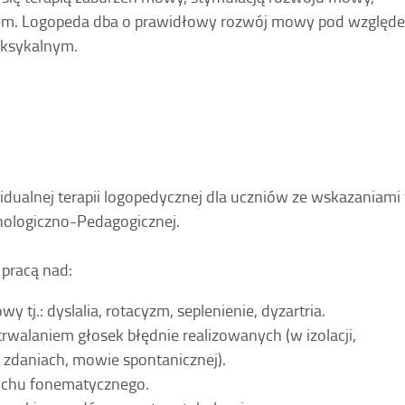
iem. Logopeda dba o prawidłowy rozwój mowy pod względ
eksykalnym.
dualnej terapii logopedycznej dla uczniów ze wskazaniami
hologiczno-Pedagogicznej.
 pracą nad:
tj.: dyslalia, rotacyzm, seplenienie, dyzartria.
walaniem głosek błędnie realizowanych (w izolacji,
 zdaniach, mowie spontanicznej).
uchu fonematycznego.