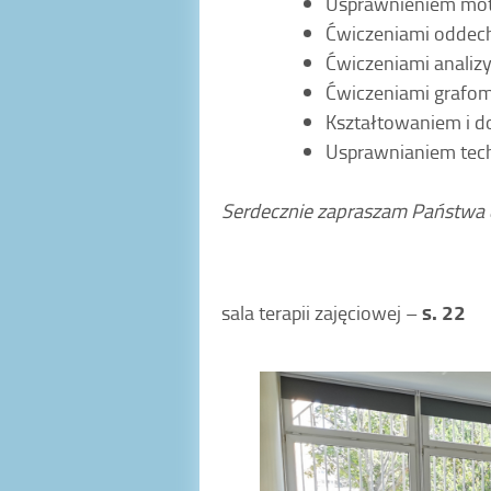
Usprawnieniem moto
Ćwiczeniami oddech
Ćwiczeniami analizy
Ćwiczeniami grafo
Kształtowaniem i d
Usprawnianiem techn
Serdecznie zapraszam Państwa d
s. 22
sala terapii zajęciowej –