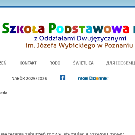
ZEŃ
KONTAKT
RODO
ŚWIETLICA
ДЛЯ ІНОЗЕМЦ
NABÓR 2025/2026
peda
 się terapią zaburzeń mowy, stymulacją rozwoju mowy,