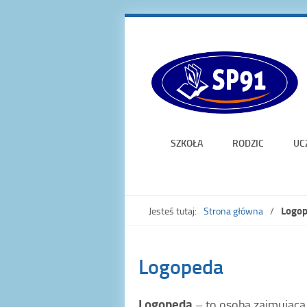
SZKOŁA
RODZIC
UC
Logo
Jesteś tutaj:
Strona główna
Logopeda
Logopeda
– to osoba zajmująca