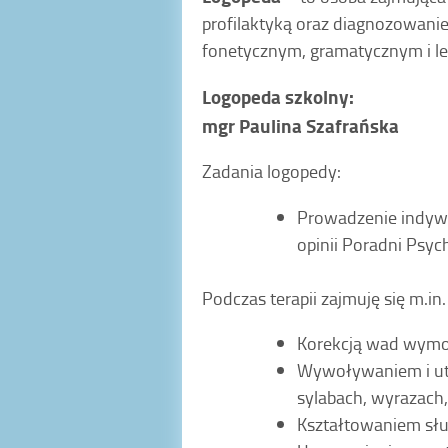
profilaktyką oraz diagnozowan
fonetycznym, gramatycznym i l
Logopeda szkolny:
mgr Paulina Szafrańska
Zadania logopedy:
Prowadzenie indywi
opinii Poradni Psyc
Podczas terapii zajmuję się m.in.
Korekcją wad wymowy 
Wywoływaniem i utr
sylabach, wyrazach,
Kształtowaniem sł