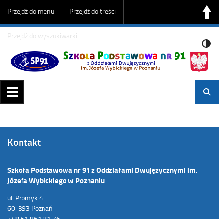
Przejdź do menu
Przejdź do treści
Przejdź do wyszukiwarki
Kontakt
Szkoła Podstawowa nr 91 z Oddziałami Dwujęzycznymi im.
Józefa Wybickiego w Poznaniu
ul. Promyk 4
60-393 Poznań
+48 61 861 81 76