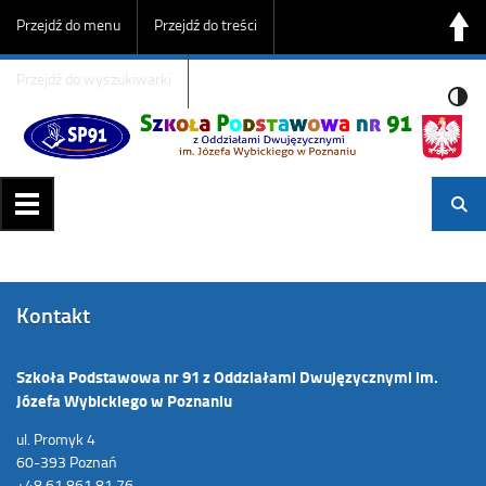
Przejdź do menu
Przejdź do treści
Przejdź do wyszukiwarki
Kontakt
Szkoła Podstawowa nr 91 z Oddziałami Dwujęzycznymi im.
Józefa Wybickiego w Poznaniu
ul. Promyk 4
60-393 Poznań
+48 61 861 81 76