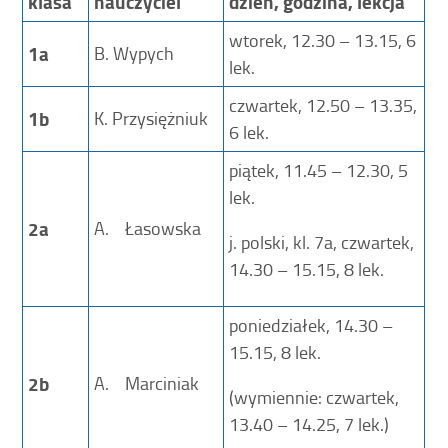
klasa
nauczyciel
dzień, godzina, lekcja
wtorek, 12.30 – 13.15, 6
1a
B. Wypych
lek.
czwartek, 12.50 – 13.35,
1b
K. Przysiężniuk
6 lek.
piątek, 11.45 – 12.30, 5
lek.
2a
A. Łasowska
j. polski, kl. 7a, czwartek,
14.30 – 15.15, 8 lek.
poniedziałek, 14.30 –
15.15, 8 lek.
2b
A. Marciniak
(wymiennie: czwartek,
13.40 – 14.25, 7 lek.)