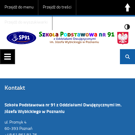
Przejdź do menu
Przejdź do treści
Przejdź do wyszukiwarki
Kontakt
Szkoła Podstawowa nr 91 z Oddziałami Dwujęzycznymi im.
Józefa Wybickiego w Poznaniu
ul. Promyk 4
60-393 Poznań
+48 61 861 81 76