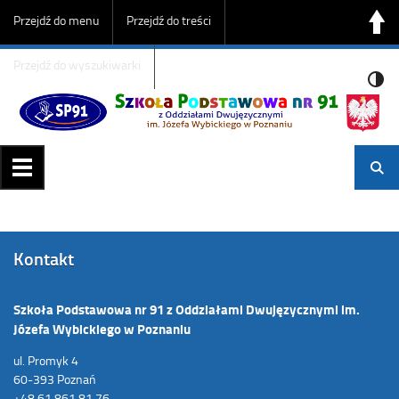
Przejdź do menu
Przejdź do treści
Przejdź do wyszukiwarki
Kontakt
Szkoła Podstawowa nr 91 z Oddziałami Dwujęzycznymi im.
Józefa Wybickiego w Poznaniu
ul. Promyk 4
60-393 Poznań
+48 61 861 81 76