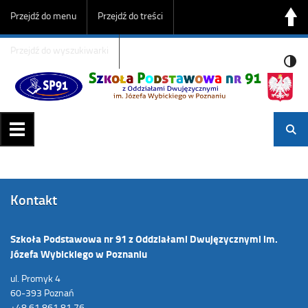
Przejdź do menu
Przejdź do treści
Przejdź do wyszukiwarki
Kontakt
Szkoła Podstawowa nr 91 z Oddziałami Dwujęzycznymi im.
Józefa Wybickiego w Poznaniu
ul. Promyk 4
60-393 Poznań
+48 61 861 81 76