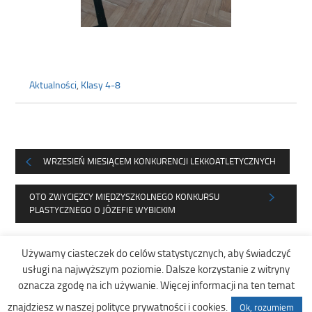
Aktualności
,
Klasy 4-8
WRZESIEŃ MIESIĄCEM KONKURENCJI LEKKOATLETYCZNYCH
OTO ZWYCIĘZCY MIĘDZYSZKOLNEGO KONKURSU
PLASTYCZNEGO O JÓZEFIE WYBICKIM
Używamy ciasteczek do celów statystycznych, aby świadczyć
usługi na najwyższym poziomie. Dalsze korzystanie z witryny
oznacza zgodę na ich używanie. Więcej informacji na ten temat
Copyright © DostepneSzkoly.pl |
znajdziesz w naszej polityce prywatności i cookies.
Ok, rozumiem
Deklaracja dostępności