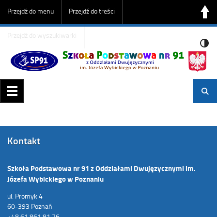
Przejdź do menu
Przejdź do treści
Przejdź do wyszukiwarki
Kontakt
Szkoła Podstawowa nr 91 z Oddziałami Dwujęzycznymi im.
Józefa Wybickiego w Poznaniu
ul. Promyk 4
60-393 Poznań
+48 61 861 81 76