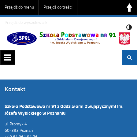
Przejdź do menu
Przejdź do treści
Przejdź do wyszukiwarki
Kontakt
Szkoła Podstawowa nr 91 z Oddziałami Dwujęzycznymi im.
Józefa Wybickiego w Poznaniu
ul. Promyk 4
60-393 Poznań
+48 61 861 81 76