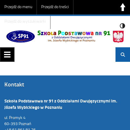
Przejdź do menu
Przejdź do treści
Przejdź do wyszukiwarki
Kontakt
Szkoła Podstawowa nr 91 z Oddziałami Dwujęzycznymi im.
Józefa Wybickiego w Poznaniu
ul. Promyk 4
60-393 Poznań
+48 61 861 81 76