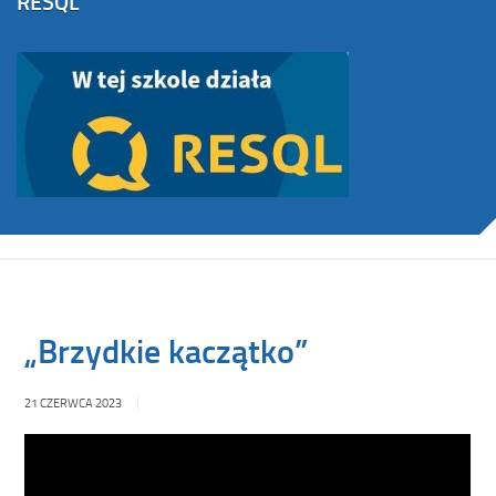
RESQL
„Brzydkie kaczątko”
21 CZERWCA 2023