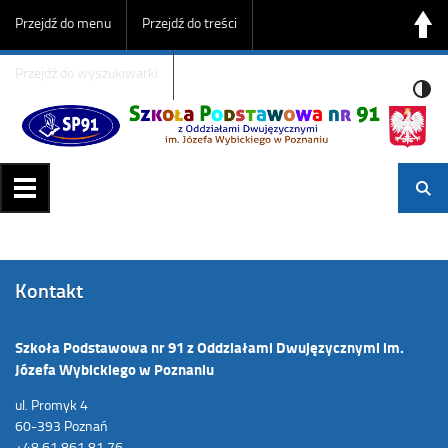
Przejdź do menu
Przejdź do treści
Przejdź do wyszukiwarki
Kontakt
Szkoła Podstawowa nr 91 z Oddziałami Dwujęzycznymi im.
Józefa Wybickiego w Poznaniu
ul. Promyk 4
60-393 Poznań
+48 61 861 81 76