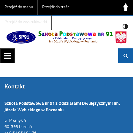
Przejdź do menu
Przejdź do treści
Przejdź do wyszukiwarki
Kontakt
Szkoła Podstawowa nr 91 z Oddziałami Dwujęzycznymi im.
Józefa Wybickiego w Poznaniu
ul. Promyk 4
60-393 Poznań
+48 61 861 81 76