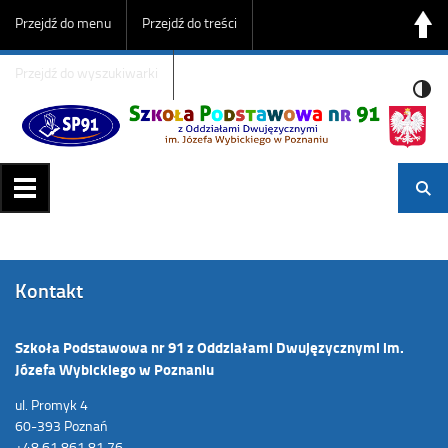
Przejdź do menu
Przejdź do treści
Przejdź do wyszukiwarki
Kontakt
Szkoła Podstawowa nr 91 z Oddziałami Dwujęzycznymi im.
Józefa Wybickiego w Poznaniu
ul. Promyk 4
60-393 Poznań
+48 61 861 81 76