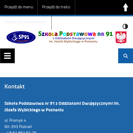
Przejdź do menu
Przejdź do treści
Przejdź do wyszukiwarki
Kontakt
Szkoła Podstawowa nr 91 z Oddziałami Dwujęzycznymi im.
Józefa Wybickiego w Poznaniu
ul. Promyk 4
60-393 Poznań
+48 61 861 81 76