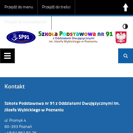
Przejdź do menu
Przejdź do treści
Przejdź do wyszukiwarki
Kontakt
Szkoła Podstawowa nr 91 z Oddziałami Dwujęzycznymi im.
Józefa Wybickiego w Poznaniu
ul. Promyk 4
60-393 Poznań
+48 61 861 81 76