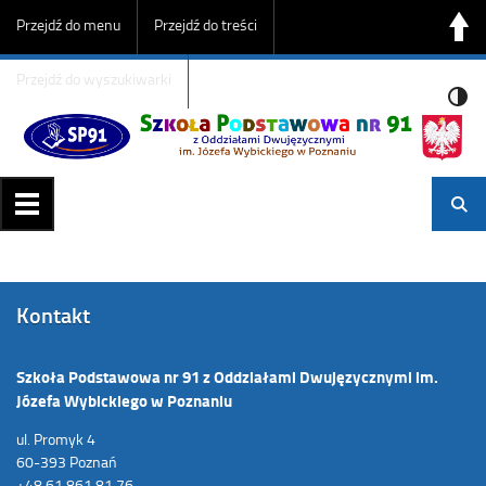
Przejdź do menu
Przejdź do treści
Przejdź do wyszukiwarki
Kontakt
Szkoła Podstawowa nr 91 z Oddziałami Dwujęzycznymi im.
Józefa Wybickiego w Poznaniu
ul. Promyk 4
60-393 Poznań
+48 61 861 81 76