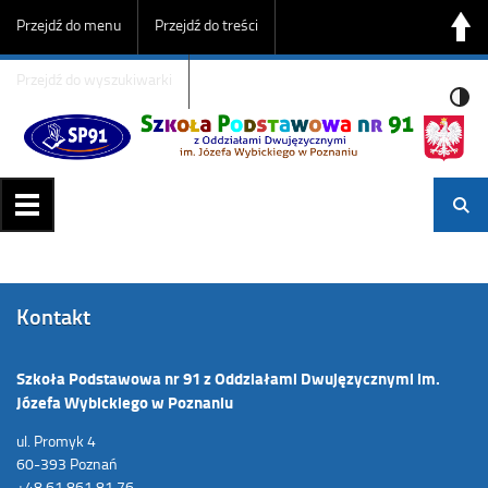
Przejdź do menu
Przejdź do treści
Przejdź do wyszukiwarki
Kontakt
Szkoła Podstawowa nr 91 z Oddziałami Dwujęzycznymi im.
Józefa Wybickiego w Poznaniu
ul. Promyk 4
60-393 Poznań
+48 61 861 81 76