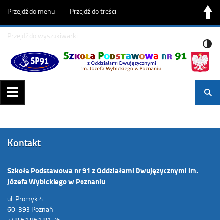
Przejdź do menu
Przejdź do treści
Przejdź do wyszukiwarki
Kontakt
Szkoła Podstawowa nr 91 z Oddziałami Dwujęzycznymi im.
Józefa Wybickiego w Poznaniu
ul. Promyk 4
60-393 Poznań
+48 61 861 81 76